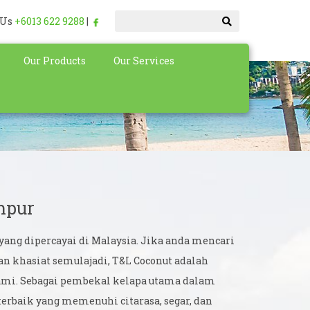
 Us
+6013 622 9288
|
Our Products
Our Services
mpur
ang dipercayai di Malaysia. Jika anda mencari
ngan khasiat semulajadi, T&L Coconut adalah
kami. Sebagai pembekal kelapa utama dalam
rbaik yang memenuhi citarasa, segar, dan