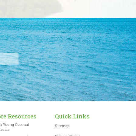
re Resources
Quick Links
h Young Coconut
Sitemap
esale