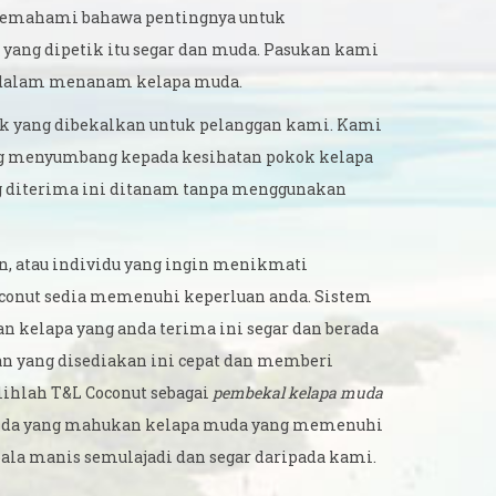
memahami bahawa pentingnya untuk
yang dipetik itu segar dan muda. Pasukan kami
r dalam menanam kelapa muda.
k yang dibekalkan untuk pelanggan kami. Kami
ng menyumbang kepada kesihatan pokok kelapa
ng diterima ini ditanam tanpa menggunakan
an, atau individu yang ingin menikmati
oconut sedia memenuhi keperluan anda. Sistem
 kelapa yang anda terima ini segar dan berada
n yang disediakan ini cepat dan memberi
ihlah T&L Coconut sebagai
pembekal kelapa muda
k anda yang mahukan kelapa muda yang memenuhi
pala manis semulajadi dan segar daripada kami.