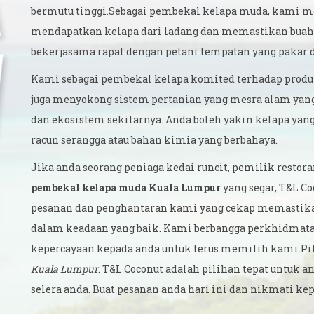
bermutu tinggi.Sebagai pembekal kelapa muda, kami 
mendapatkan kelapa dari ladang dan memastikan buah 
bekerjasama rapat dengan petani tempatan yang paka
Kami sebagai pembekal kelapa komited terhadap produ
juga menyokong sistem pertanian yang mesra alam ya
dan ekosistem sekitarnya. Anda boleh yakin kelapa ya
racun serangga atau bahan kimia yang berbahaya.
Jika anda seorang peniaga kedai runcit, pemilik restor
pembekal kelapa muda Kuala Lumpur
yang segar, T&L C
pesanan dan penghantaran kami yang cekap memastikan
dalam keadaan yang baik. Kami berbangga perkhidmata
kepercayaan kepada anda untuk terus memilih kami.Pil
Kuala Lumpur
. T&L Coconut adalah pilihan tepat untu
selera anda. Buat pesanan anda hari ini dan nikmati ke