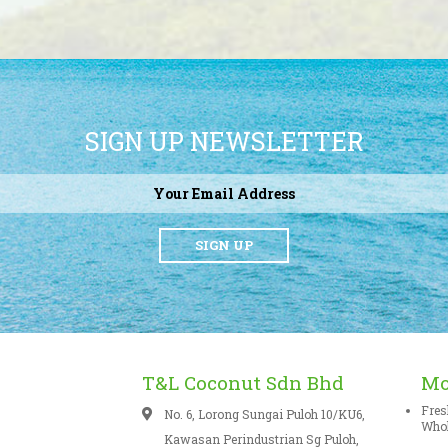
SIGN UP NEWSLETTER
SIGN UP
T&L Coconut Sdn Bhd
Mo
Fres
No. 6, Lorong Sungai Puloh 10/KU6,
Whol
Kawasan Perindustrian Sg Puloh,